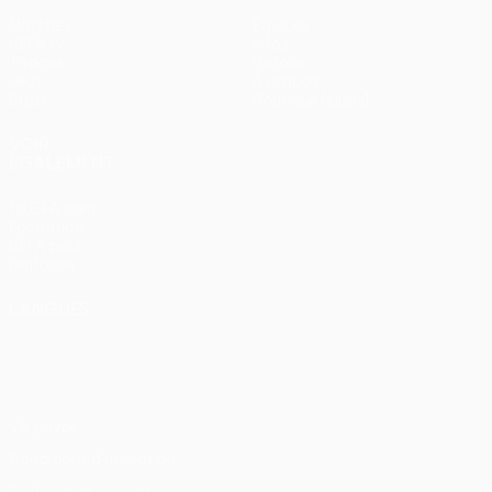
Matches
Équipes
UEFA.tv
Infos
Tirages
Histoire
Jeux
À propos
Stats
Boutique (clubs)
VOIR
ÉGALEMENT
fr.UEFA.com
Fondation
UEFA pour
l'enfance
LANGUES
Français
English
Français
Deutsch
Русский
Español
Italiano
Português
Vie privée
Conditions d'utilisation
Politique de cookies