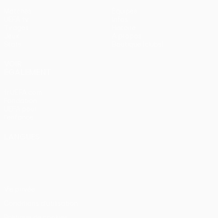
Matches
Équipes
UEFA.tv
Infos
Tirages
Histoire
Jeux
À propos
Stats
Boutique (clubs)
VOIR
ÉGALEMENT
fr.UEFA.com
Fondation
UEFA pour
l'enfance
LANGUES
Français
English
Français
Deutsch
Русский
Español
Italiano
Português
Vie privée
Conditions d'utilisation
Politique de cookies