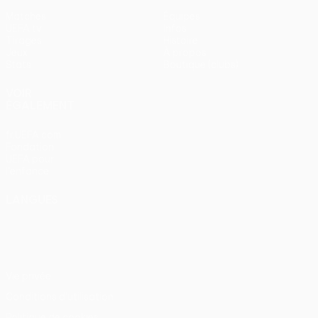
Matches
Équipes
UEFA.tv
Infos
Tirages
Histoire
Jeux
À propos
Stats
Boutique (clubs)
VOIR
ÉGALEMENT
fr.UEFA.com
Fondation
UEFA pour
l'enfance
LANGUES
Français
English
Français
Deutsch
Русский
Español
Italiano
Português
Vie privée
Conditions d'utilisation
Politique de cookies