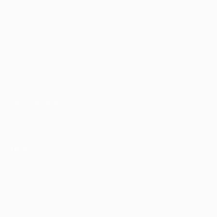
Matches
UEFA.tv
Tirages
Jeux
Stats
VOIR ÉGALEMENT
fr.UEFA.com
Fondation UEFA pour l'enfance
LANGUES
Français
English
Français
Deutsch
Русский
Español
Itali
Vie privée
Conditions d'utilisation