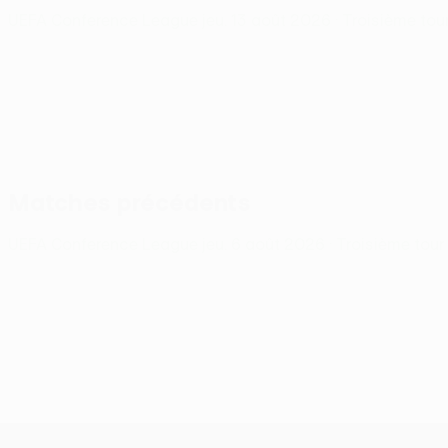
UEFA Conference League
jeu. 13 août 2026
· Troisième tou
Matches précédents
UEFA Conference League
jeu. 6 août 2026
· Troisième tour
UEFA Conference League