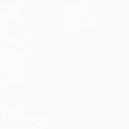
Matches
Équipes
UEFA.tv
Infos
Tirages
Histoire
Jeux
À propos
Stats
Boutique (clubs)
VOIR
ÉGALEMENT
fr.UEFA.com
Fondation
UEFA pour
l'enfance
LANGUES
Français
English
Français
Deutsch
Русский
Español
Italiano
Português
Vie privée
Conditions d'utilisation
Politique de cookies