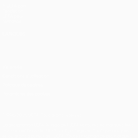
fr.UEFA.com
Fondation
UEFA pour
l'enfance
LANGUES
Français
English
Français
Deutsch
Русский
Español
Italiano
Português
Vie privée
Conditions d'utilisation
Politique de cookies
Paramètres des cookies
© 1998-2026 UEFA. Tous droits réservés.
La désignation UEFA, le logo de l'UEFA et toutes les marques liées
aux compétitions de l'UEFA sont protégés en tant que marques
et/ou droits d'auteur de l'UEFA. Toute utilisation de ces marques