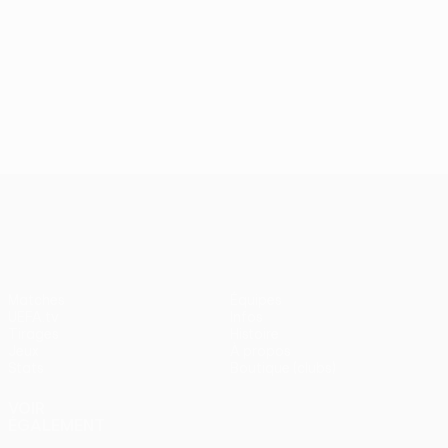
UEFA Conference League
Matches
Équipes
UEFA.tv
Infos
Tirages
Histoire
Jeux
À propos
Stats
Boutique (clubs)
VOIR
ÉGALEMENT