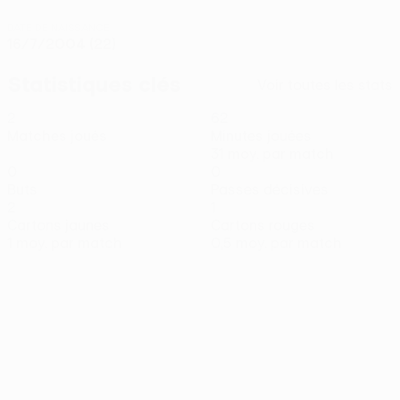
DATE DE NAISSANCE
16/7/2004 (22)
Statistiques clés
Voir toutes les stats
2
62
Matches joués
Minutes jouées
31 moy. par match
0
0
Buts
Passes décisives
2
1
Cartons jaunes
Cartons rouges
1 moy. par match
0,5 moy. par match