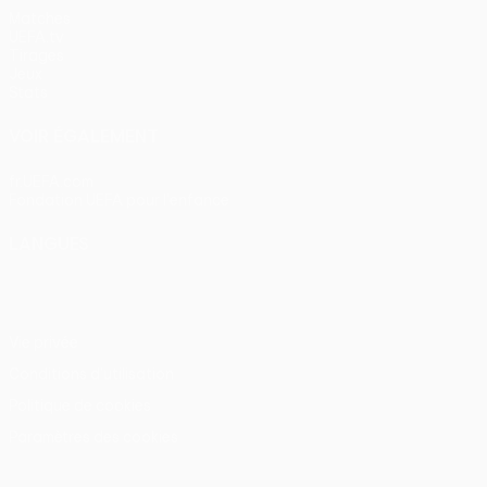
Matches
UEFA.tv
Tirages
Jeux
Stats
VOIR ÉGALEMENT
fr.UEFA.com
Fondation UEFA pour l'enfance
LANGUES
Français
English
Français
Deutsch
Русский
Español
Itali
Vie privée
Conditions d'utilisation
Politique de cookies
Paramètres des cookies