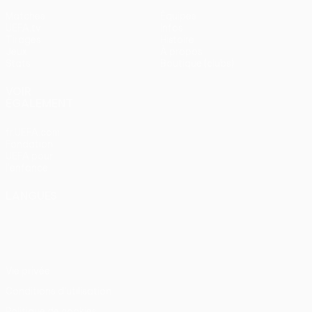
Matches
Équipes
UEFA.tv
Infos
Tirages
Histoire
Jeux
À propos
Stats
Boutique (clubs)
VOIR
ÉGALEMENT
fr.UEFA.com
Fondation
UEFA pour
l'enfance
LANGUES
Français
English
Français
Deutsch
Русский
Español
Italiano
Português
Vie privée
Conditions d'utilisation
Politique de cookies