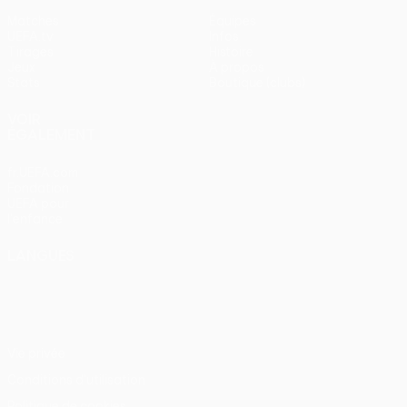
Matches
Équipes
UEFA.tv
Infos
Tirages
Histoire
Jeux
À propos
Stats
Boutique (clubs)
VOIR
ÉGALEMENT
fr.UEFA.com
Fondation
UEFA pour
l'enfance
LANGUES
Français
English
Français
Deutsch
Русский
Español
Italiano
Português
Vie privée
Conditions d'utilisation
Politique de cookies