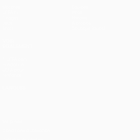
Matches
Équipes
UEFA.tv
Infos
Tirages
Histoire
Jeux
À propos
Stats
Boutique (clubs)
VOIR
ÉGALEMENT
fr.UEFA.com
Fondation
UEFA pour
l'enfance
LANGUES
Français
English
Français
Deutsch
Русский
Español
Italiano
Português
Vie privée
Conditions d'utilisation
Politique de cookies