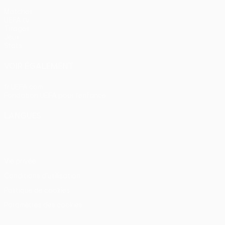
Matches
UEFA.tv
Tirages
Jeux
Stats
VOIR ÉGALEMENT
fr.UEFA.com
Fondation UEFA pour l'enfance
LANGUES
Français
English
Français
Deutsch
Русский
Español
Itali
Vie privée
Conditions d'utilisation
Politique de cookies
Paramètres des cookies