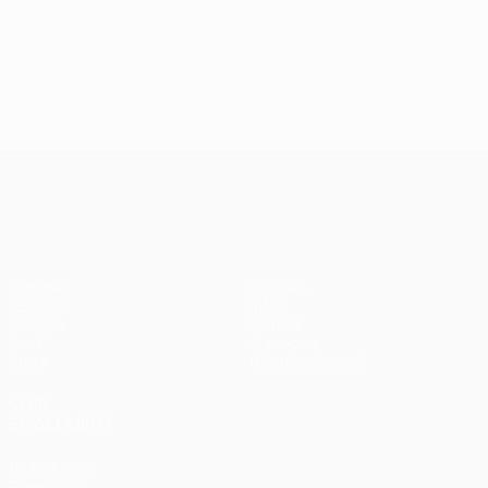
UEFA Conference League
Matches
Équipes
UEFA.tv
Infos
Tirages
Histoire
Jeux
À propos
Stats
Boutique (clubs)
VOIR
ÉGALEMENT
fr.UEFA.com