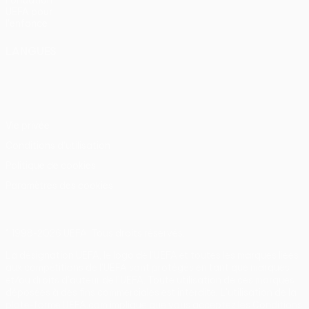
Fondation
UEFA pour
l'enfance
LANGUES
Français
English
Français
Deutsch
Русский
Español
Italiano
Português
Vie privée
Conditions d'utilisation
Politique de cookies
Paramètres des cookies
© 1998-2026 UEFA. Tous droits réservés.
La désignation UEFA, le logo de l'UEFA et toutes les marques liées
aux compétitions de l'UEFA sont protégés en tant que marques
et/ou droits d'auteur de l'UEFA. Toute utilisation de ces marques
déposées à des fins commerciales est interdite. L'utilisation de la
plate-forme UEFA.com implique que vous acceptez les Conditions