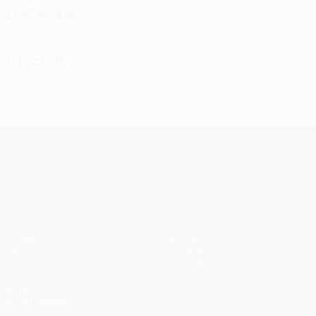
Défense
Discipline
0
0
Cartons jaunes
Cartons rouges
UEFA Conference League
Matches
Équipes
UEFA.tv
Infos
Tirages
Histoire
Jeux
À propos
Stats
Boutique (clubs)
VOIR
ÉGALEMENT