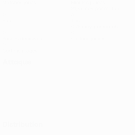
Matches joués
Minutes jouées
21,75 moy. par match
0
3
Buts
Tirs
0,75 moy. par match
0
0
Passes décisives
Cartons jaunes
0
Cartons rouges
Attaque
Distribution