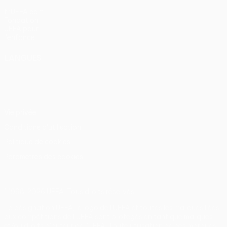
fr.UEFA.com
Fondation
UEFA pour
l'enfance
LANGUES
Français
English
Français
Deutsch
Русский
Español
Italiano
Português
Vie privée
Conditions d'utilisation
Politique de cookies
Paramètres des cookies
© 1998-2026 UEFA. Tous droits réservés.
La désignation UEFA, le logo de l'UEFA et toutes les marques liées
aux compétitions de l'UEFA sont protégés en tant que marques
et/ou droits d'auteur de l'UEFA. Toute utilisation de ces marques