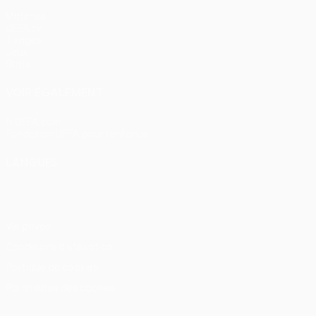
Matches
UEFA.tv
Tirages
Jeux
Stats
VOIR ÉGALEMENT
fr.UEFA.com
Fondation UEFA pour l'enfance
LANGUES
Français
English
Français
Deutsch
Русский
Español
Itali
Vie privée
Conditions d'utilisation
Politique de cookies
Paramètres des cookies