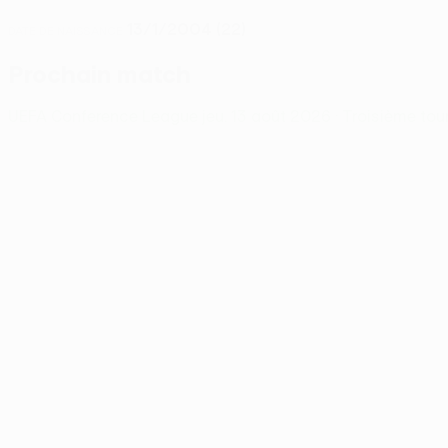
13/1/2004 (22)
DATE DE NAISSANCE
Prochain match
UEFA Conference League
jeu. 13 août 2026
· Troisième tou