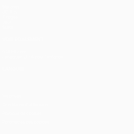
Matches
UEFA.tv
Tirages
Jeux
Stats
VOIR ÉGALEMENT
fr.UEFA.com
Fondation UEFA pour l'enfance
LANGUES
Français
English
Français
Deutsch
Русский
Español
Itali
Vie privée
Conditions d'utilisation
Politique de cookies
Paramètres des cookies