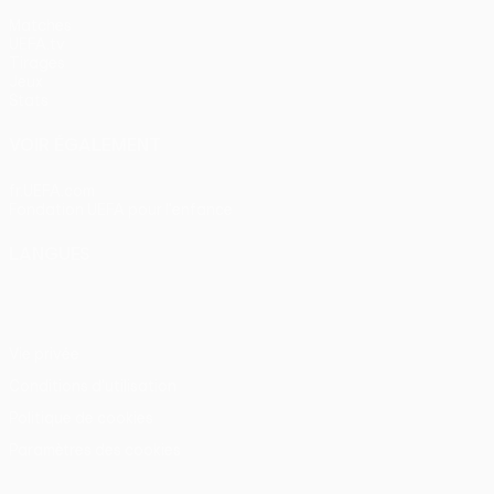
Matches
UEFA.tv
Tirages
Jeux
Stats
VOIR ÉGALEMENT
fr.UEFA.com
Fondation UEFA pour l'enfance
LANGUES
Français
English
Français
Deutsch
Русский
Español
Itali
Vie privée
Conditions d'utilisation
Politique de cookies
Paramètres des cookies