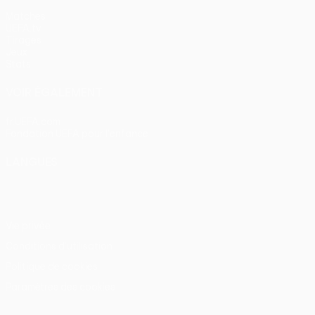
Matches
UEFA.tv
Tirages
Jeux
Stats
VOIR ÉGALEMENT
fr.UEFA.com
Fondation UEFA pour l'enfance
LANGUES
Français
English
Français
Deutsch
Русский
Español
Itali
Vie privée
Conditions d'utilisation
Politique de cookies
Paramètres des cookies