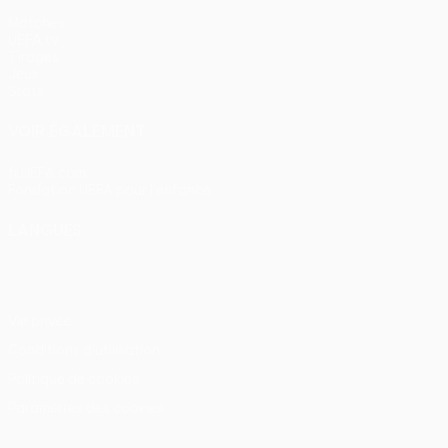
Matches
UEFA.tv
Tirages
Jeux
Stats
VOIR ÉGALEMENT
fr.UEFA.com
Fondation UEFA pour l'enfance
LANGUES
Français
English
Français
Deutsch
Русский
Español
Itali
Vie privée
Conditions d'utilisation
Politique de cookies
Paramètres des cookies