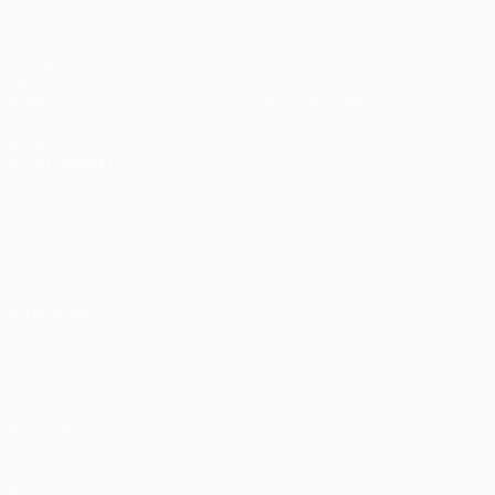
Matches
Équipes
UEFA.tv
Infos
Tirages
Histoire
Jeux
À propos
Stats
Boutique (clubs)
VOIR
ÉGALEMENT
fr.UEFA.com
Fondation
UEFA pour
l'enfance
LANGUES
Français
English
Français
Deutsch
Русский
Español
Italiano
Português
Vie privée
Conditions d'utilisation
Politique de cookies