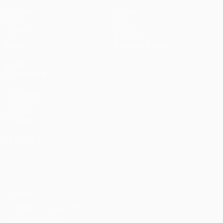
Matches
Équipes
UEFA.tv
Infos
Tirages
Histoire
Jeux
À propos
Stats
Boutique (clubs)
VOIR
ÉGALEMENT
fr.UEFA.com
Fondation
UEFA pour
l'enfance
LANGUES
Français
English
Français
Deutsch
Русский
Español
Italiano
Português
Vie privée
Conditions d'utilisation
Politique de cookies