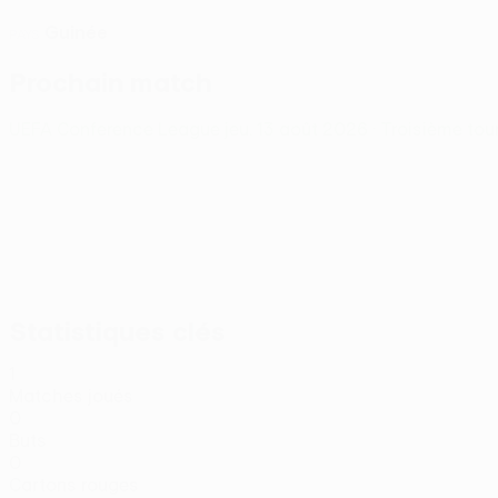
Guinée
PAYS
Prochain match
UEFA Conference League
jeu. 13 août 2026
· Troisième tou
Statistiques clés
1
Matches joués
0
Buts
0
Cartons rouges