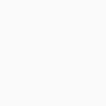
Matches
UEFA.tv
Tirages
Jeux
Stats
VOIR ÉGALEMENT
fr.UEFA.com
Fondation UEFA pour l'enfance
LANGUES
Français
English
Français
Deutsch
Русский
Español
Itali
Vie privée
Conditions d'utilisation
Politique de cookies
Paramètres des cookies