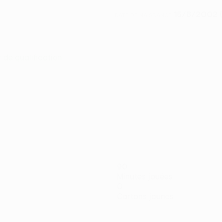
15/8/2002 (
DATE DE NAISSANCE
r de qualification
90
Minutes jouées
0
Cartons jaunes