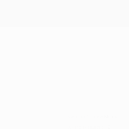
Milieu
POSTE EN SÉLECTION
2
NUMÉRO EN SÉLECTION