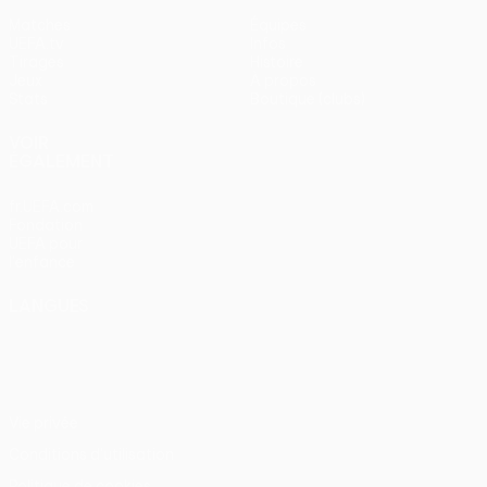
Matches
Équipes
UEFA.tv
Infos
Tirages
Histoire
Jeux
À propos
Stats
Boutique (clubs)
VOIR
ÉGALEMENT
fr.UEFA.com
Fondation
UEFA pour
l'enfance
LANGUES
Français
English
Français
Deutsch
Русский
Español
Italiano
Português
Vie privée
Conditions d'utilisation
Politique de cookies