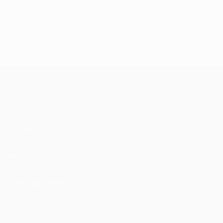
UEFA Conference League
Matches
UEFA.tv
Tirages
Jeux
Stats
VOIR ÉGALEMENT
fr.UEFA.com
Fondation UEFA pour l'enfance