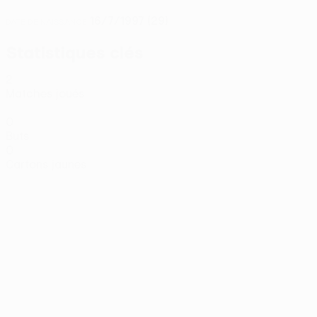
16/7/1997 (29)
DATE DE NAISSANCE
Statistiques clés
2
Matches joués
0
Buts
0
Cartons jaunes