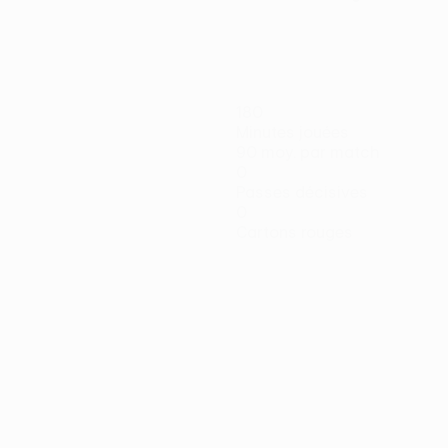
180
Minutes jouées
90 moy. par match
0
Passes décisives
0
Cartons rouges