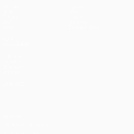
Matches
Équipes
UEFA.tv
Infos
Tirages
Histoire
Jeux
À propos
Stats
Boutique (clubs)
VOIR
ÉGALEMENT
fr.UEFA.com
Fondation
UEFA pour
l'enfance
LANGUES
Français
English
Français
Deutsch
Русский
Español
Italiano
Português
Vie privée
Conditions d'utilisation
Politique de cookies