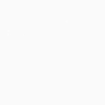
Matches
Équipes
UEFA.tv
Infos
Tirages
Histoire
Jeux
À propos
Stats
Boutique (clubs)
VOIR
ÉGALEMENT
fr.UEFA.com
Fondation
UEFA pour
l'enfance
LANGUES
Français
English
Français
Deutsch
Русский
Español
Italiano
Português
Vie privée
Conditions d'utilisation
Politique de cookies