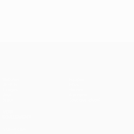
UEFA Conference League
Matches
Équipes
UEFA.tv
Infos
Tirages
Histoire
Jeux
À propos
Stats
Boutique (clubs)
VOIR
ÉGALEMENT
fr.UEFA.com