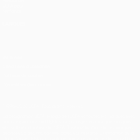
Fondation
UEFA pour
l'enfance
LANGUES
Français
English
Français
Deutsch
Русский
Español
Italiano
Português
Vie privée
Conditions d'utilisation
Politique de cookies
Paramètres des cookies
© 1998-2026 UEFA. Tous droits réservés.
La désignation UEFA, le logo de l'UEFA et toutes les marques liées
aux compétitions de l'UEFA sont protégés en tant que marques
et/ou droits d'auteur de l'UEFA. Toute utilisation de ces marques
déposées à des fins commerciales est interdite. L'utilisation de la
plate-forme UEFA.com implique que vous acceptez les Conditions