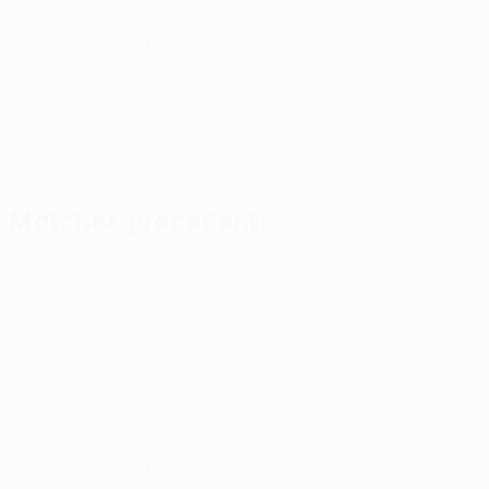
UEFA Conference League
jeu. 13 août 2026
· Troisième
tour de qualification
Matches précédents
UEFA Conference League
jeu. 30 juil. 2026
· Deuxième
tour de qualification
UEFA Conference League
jeu. 23 juil. 2026
· Deuxième
tour de qualification