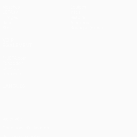
Matches
Équipes
UEFA.tv
Infos
Tirages
Histoire
Jeux
À propos
Stats
Boutique (clubs)
VOIR
ÉGALEMENT
fr.UEFA.com
Fondation
UEFA pour
l'enfance
LANGUES
Français
English
Français
Deutsch
Русский
Español
Italiano
Português
Vie privée
Conditions d'utilisation
Politique de cookies