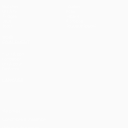
Matches
Équipes
UEFA.tv
Infos
Tirages
Histoire
Jeux
À propos
Stats
Boutique (clubs)
VOIR
ÉGALEMENT
fr.UEFA.com
Fondation
UEFA pour
l'enfance
LANGUES
Français
English
Français
Deutsch
Русский
Español
Italiano
Português
Vie privée
Conditions d'utilisation
Politique de cookies