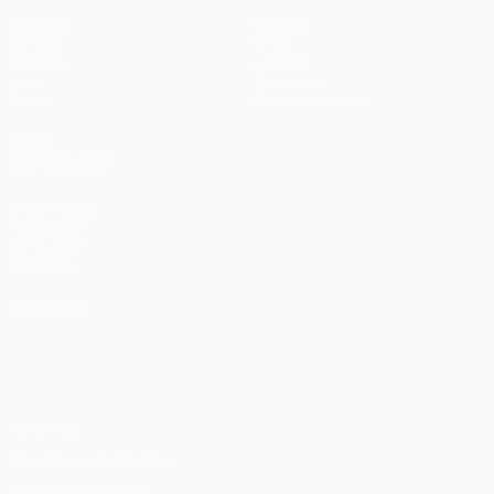
Matches
Équipes
UEFA.tv
Infos
Tirages
Histoire
Jeux
À propos
Stats
Boutique (clubs)
VOIR
ÉGALEMENT
fr.UEFA.com
Fondation
UEFA pour
l'enfance
LANGUES
Français
English
Français
Deutsch
Русский
Español
Italiano
Português
Vie privée
Conditions d'utilisation
Politique de cookies