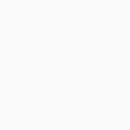
l'enfance
LANGUES
Français
English
Français
Deutsch
Русский
Español
Italiano
Português
Vie privée
Conditions d'utilisation
Politique de cookies
Paramètres des cookies
© 1998-2026 UEFA. Tous droits réservés.
La désignation UEFA, le logo de l'UEFA et toutes les marques liées
aux compétitions de l'UEFA sont protégés en tant que marques
et/ou droits d'auteur de l'UEFA. Toute utilisation de ces marques
déposées à des fins commerciales est interdite. L'utilisation de la
plate-forme UEFA.com implique que vous acceptez les Conditions
générales et les Dispositions en matière de vie privée.