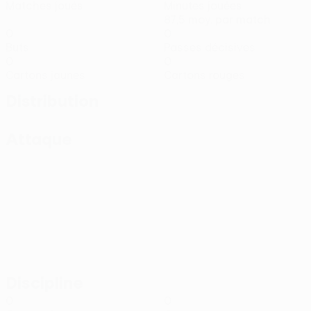
Matches joués
Minutes jouées
87,5 moy. par match
0
0
Buts
Passes décisives
0
0
Cartons jaunes
Cartons rouges
Distribution
Attaque
Discipline
0
0