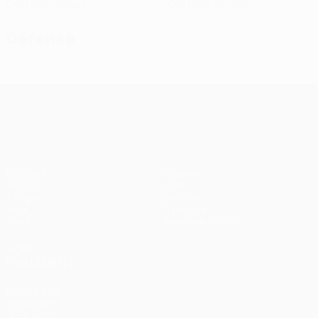
Cartons jaunes
Cartons rouges
Défense
UEFA Conference League
Matches
Équipes
UEFA.tv
Infos
Tirages
Histoire
Jeux
À propos
Stats
Boutique (clubs)
VOIR
ÉGALEMENT
fr.UEFA.com
Fondation
UEFA pour