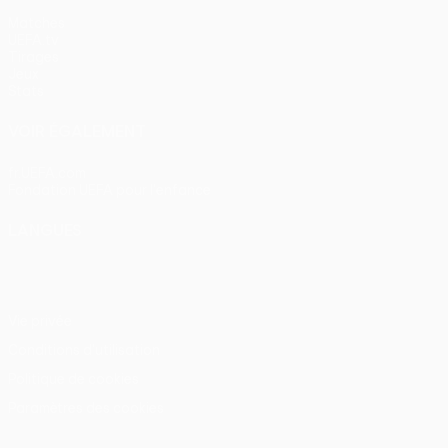
Matches
UEFA.tv
Tirages
Jeux
Stats
VOIR ÉGALEMENT
fr.UEFA.com
Fondation UEFA pour l'enfance
LANGUES
Français
English
Français
Deutsch
Русский
Español
Itali
Vie privée
Conditions d'utilisation
Politique de cookies
Paramètres des cookies