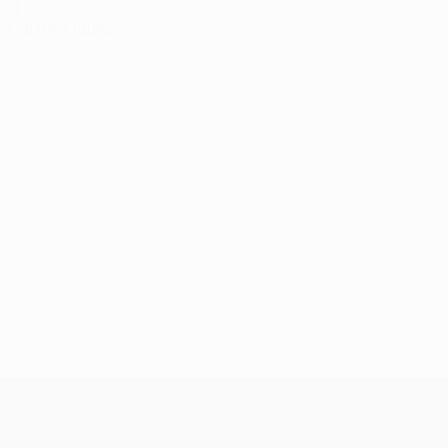
0
Cartons jaunes
UEFA Conference League