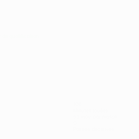
r de qualification
106
Minutes jouées
53 moy. par match
0
Passes décisives