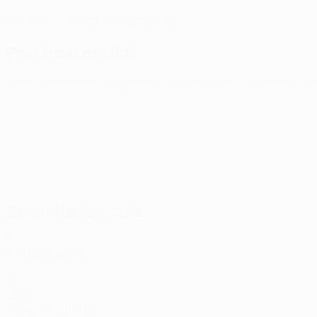
11/4/2002 (24)
DATE DE NAISSANCE
Prochain match
UEFA Conference League
jeu. 13 août 2026
· Troisième tou
Statistiques clés
2
Matches joués
2
Buts
1 moy. par match