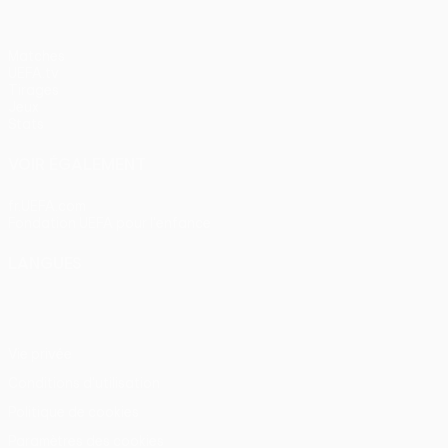
Matches
UEFA.tv
Tirages
Jeux
Stats
VOIR ÉGALEMENT
fr.UEFA.com
Fondation UEFA pour l'enfance
LANGUES
Français
English
Français
Deutsch
Русский
Español
Itali
Vie privée
Conditions d'utilisation
Politique de cookies
Paramètres des cookies