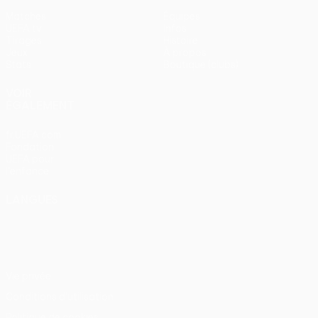
Matches
Équipes
UEFA.tv
Infos
Tirages
Histoire
Jeux
À propos
Stats
Boutique (clubs)
VOIR
ÉGALEMENT
fr.UEFA.com
Fondation
UEFA pour
l'enfance
LANGUES
Français
English
Français
Deutsch
Русский
Español
Italiano
Português
Vie privée
Conditions d'utilisation
Politique de cookies