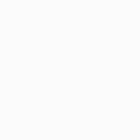
Matches
Équipes
UEFA.tv
Infos
Tirages
Histoire
Jeux
À propos
Stats
Boutique (clubs)
VOIR
ÉGALEMENT
fr.UEFA.com
Fondation
UEFA pour
l'enfance
LANGUES
Français
English
Français
Deutsch
Русский
Español
Italiano
Português
Vie privée
Conditions d'utilisation
Politique de cookies