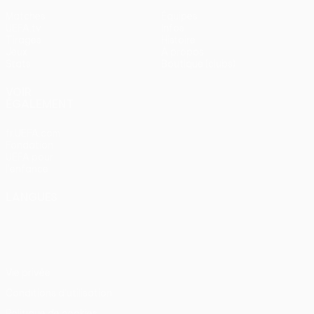
Matches
Équipes
UEFA.tv
Infos
Tirages
Histoire
Jeux
À propos
Stats
Boutique (clubs)
VOIR
ÉGALEMENT
fr.UEFA.com
Fondation
UEFA pour
l'enfance
LANGUES
Français
English
Français
Deutsch
Русский
Español
Italiano
Português
Vie privée
Conditions d'utilisation
Politique de cookies