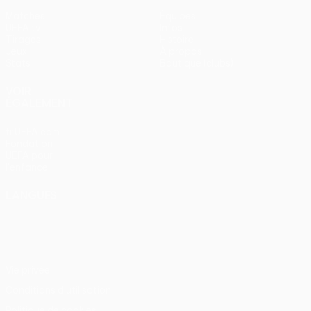
Matches
Équipes
UEFA.tv
Infos
Tirages
Histoire
Jeux
À propos
Stats
Boutique (clubs)
VOIR
ÉGALEMENT
fr.UEFA.com
Fondation
UEFA pour
l'enfance
LANGUES
Français
English
Français
Deutsch
Русский
Español
Italiano
Português
Vie privée
Conditions d'utilisation
Politique de cookies