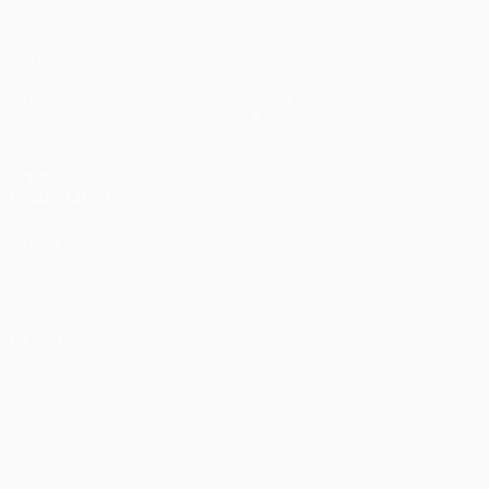
Matches
Équipes
UEFA.tv
Infos
Tirages
Histoire
Jeux
À propos
Stats
Boutique (clubs)
VOIR
ÉGALEMENT
fr.UEFA.com
Fondation
UEFA pour
l'enfance
LANGUES
Français
English
Français
Deutsch
Русский
Español
Italiano
Português
Vie privée