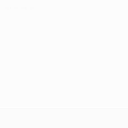
0
Cartons rouges
UEFA Conference League