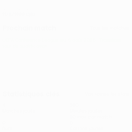
DATE DE NAISSANCE
11/8/1999 (26)
Prochain match
Tous les matches
UEFA Conference League
jeu. 6 août 2026
· Troisième
tour de qualification
Statistiques clés
Voir toutes les stats
4
360
Matches joués
Minutes jouées
90 moy. par match
0
0
Buts
Cartons jaunes