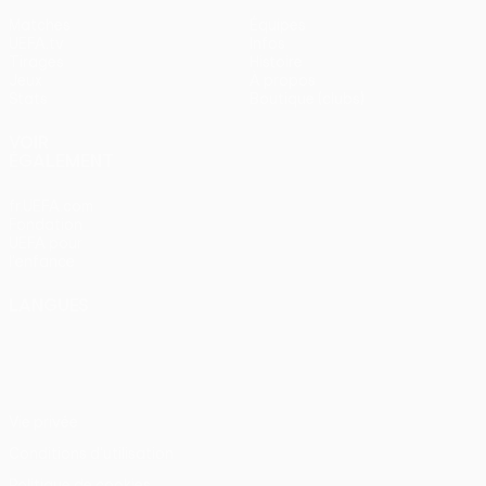
Matches
Équipes
UEFA.tv
Infos
Tirages
Histoire
Jeux
À propos
Stats
Boutique (clubs)
VOIR
ÉGALEMENT
fr.UEFA.com
Fondation
UEFA pour
l'enfance
LANGUES
Français
English
Français
Deutsch
Русский
Español
Italiano
Português
Vie privée
Conditions d'utilisation
Politique de cookies