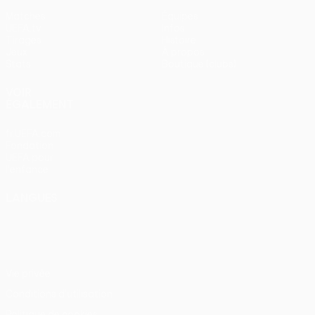
Matches
Équipes
UEFA.tv
Infos
Tirages
Histoire
Jeux
À propos
Stats
Boutique (clubs)
VOIR
ÉGALEMENT
fr.UEFA.com
Fondation
UEFA pour
l'enfance
LANGUES
Français
English
Français
Deutsch
Русский
Español
Italiano
Português
Vie privée
Conditions d'utilisation
Politique de cookies