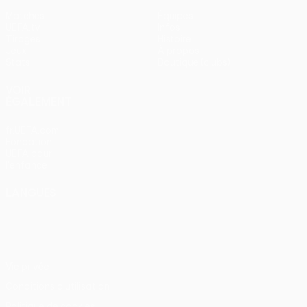
Matches
Équipes
UEFA.tv
Infos
Tirages
Histoire
Jeux
À propos
Stats
Boutique (clubs)
VOIR
ÉGALEMENT
fr.UEFA.com
Fondation
UEFA pour
l'enfance
LANGUES
Français
English
Français
Deutsch
Русский
Español
Italiano
Português
Vie privée
Conditions d'utilisation
Politique de cookies