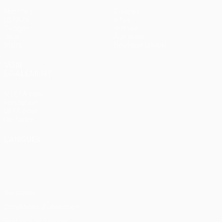
Matches
Équipes
UEFA.tv
Infos
Tirages
Histoire
Jeux
À propos
Stats
Boutique (clubs)
VOIR
ÉGALEMENT
fr.UEFA.com
Fondation
UEFA pour
l'enfance
LANGUES
Français
English
Français
Deutsch
Русский
Español
Italiano
Português
Vie privée
Conditions d'utilisation
Politique de cookies