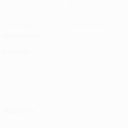
Matches joués
Minutes jouées
0
0
Buts
Passes décisives
0
0
Cartons jaunes
Cartons rouges
Distribution
Attaque
Discipline
0
0
Cartons jaunes
Cartons rouges