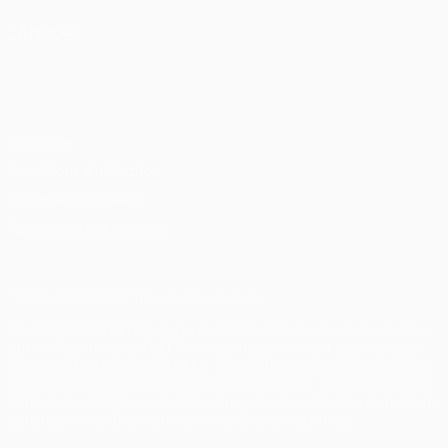
LANGUES
Français
English
Français
Deutsch
Русский
Español
Italiano
Português
Vie privée
Conditions d'utilisation
Politique de cookies
Paramètres des cookies
© 1998-2026 UEFA. Tous droits réservés.
La désignation UEFA, le logo de l'UEFA et toutes les marques liées
aux compétitions de l'UEFA sont protégés en tant que marques
et/ou droits d'auteur de l'UEFA. Toute utilisation de ces marques
déposées à des fins commerciales est interdite. L'utilisation de la
plate-forme UEFA.com implique que vous acceptez les Conditions
générales et les Dispositions en matière de vie privée.