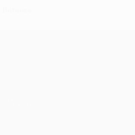
Défense
UEFA Conference League
Matches
Équipes
UEFA.tv
Infos
Tirages
Histoire
Jeux
À propos
Stats
Boutique (clubs)
VOIR
ÉGALEMENT
fr.UEFA.com
Fondation
UEFA pour
l'enfance