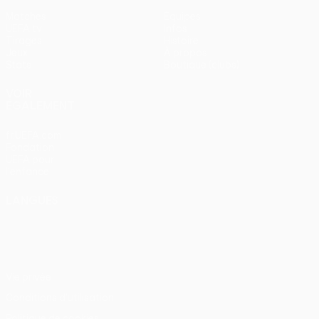
Matches
Équipes
UEFA.tv
Infos
Tirages
Histoire
Jeux
À propos
Stats
Boutique (clubs)
VOIR
ÉGALEMENT
fr.UEFA.com
Fondation
UEFA pour
l'enfance
LANGUES
Français
English
Français
Deutsch
Русский
Español
Italiano
Português
Vie privée
Conditions d'utilisation
Politique de cookies