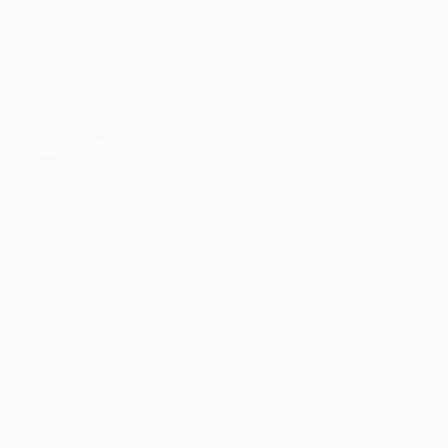
Matches
Équipes
UEFA.tv
Infos
Tirages
Histoire
Jeux
À propos
Stats
Boutique (clubs)
VOIR
ÉGALEMENT
fr.UEFA.com
Fondation
UEFA pour
l'enfance
LANGUES
Français
English
Français
Deutsch
Русский
Español
Italiano
Português
Vie privée
Conditions d'utilisation
Politique de cookies