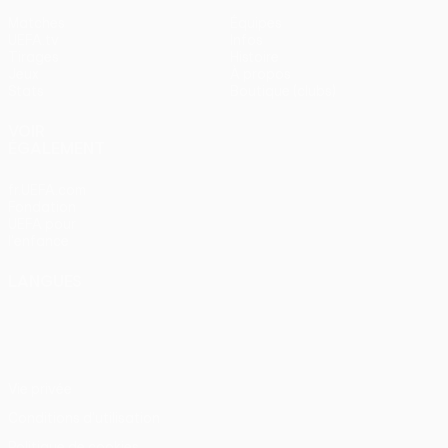
Matches
Équipes
UEFA.tv
Infos
Tirages
Histoire
Jeux
À propos
Stats
Boutique (clubs)
VOIR
ÉGALEMENT
fr.UEFA.com
Fondation
UEFA pour
l'enfance
LANGUES
Français
English
Français
Deutsch
Русский
Español
Italiano
Português
Vie privée
Conditions d'utilisation
Politique de cookies