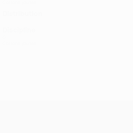
Cartons jaunes
Distribution
Discipline
0
Cartons jaunes
UEFA Conference League