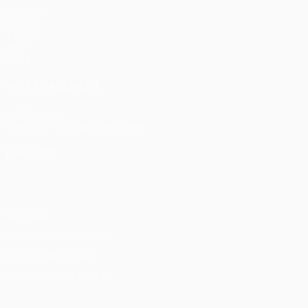
Matches
UEFA.tv
Tirages
Jeux
Stats
VOIR ÉGALEMENT
fr.UEFA.com
Fondation UEFA pour l'enfance
LANGUES
Français
English
Français
Deutsch
Русский
Español
Itali
Vie privée
Conditions d'utilisation
Politique de cookies
Paramètres des cookies