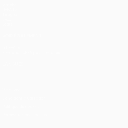
Matches
UEFA.tv
Tirages
Jeux
Stats
VOIR ÉGALEMENT
fr.UEFA.com
Fondation UEFA pour l'enfance
LANGUES
Français
English
Français
Deutsch
Русский
Español
Itali
Vie privée
Conditions d'utilisation
Politique de cookies
Paramètres des cookies