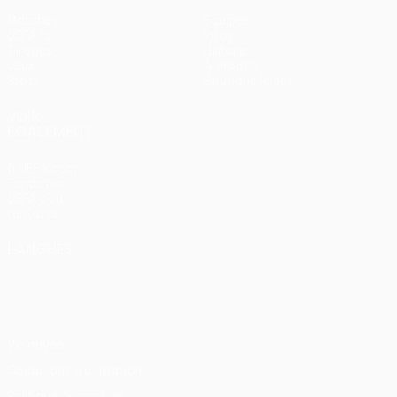
Matches
Équipes
UEFA.tv
Infos
Tirages
Histoire
Jeux
À propos
Stats
Boutique (clubs)
VOIR
ÉGALEMENT
fr.UEFA.com
Fondation
UEFA pour
l'enfance
LANGUES
Français
English
Français
Deutsch
Русский
Español
Italiano
Português
Vie privée
Conditions d'utilisation
Politique de cookies