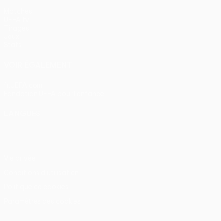
Matches
UEFA.tv
Tirages
Jeux
Stats
VOIR ÉGALEMENT
fr.UEFA.com
Fondation UEFA pour l'enfance
LANGUES
Français
English
Français
Deutsch
Русский
Español
Itali
Vie privée
Conditions d'utilisation
Politique de cookies
Paramètres des cookies